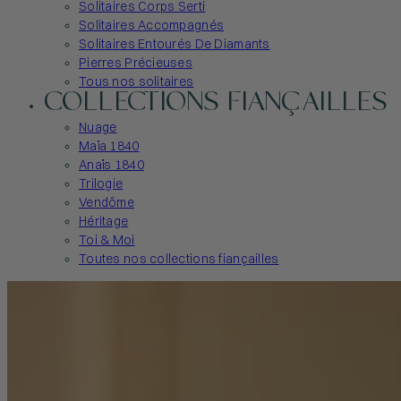
Solitaires Corps Serti
Solitaires Accompagnés
Solitaires Entourés De Diamants
Pierres Précieuses
Tous nos solitaires
COLLECTIONS FIANÇAILLES
Nuage
Maïa 1840
Anaïs 1840
Trilogie
Vendôme
Héritage
Toi & Moi
Toutes nos collections fiançailles