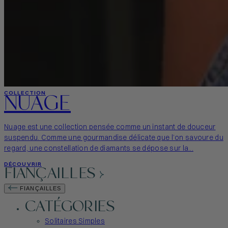
NUAGE
COLLECTION
Nuage est une collection pensée comme un instant de douceur
suspendu. Comme une gourmandise délicate que l’on savoure du
regard, une constellation de diamants se dépose sur la...
DÉCOUVRIR
FIANÇAILLES
FIANÇAILLES
CATÉGORIES
Solitaires Simples