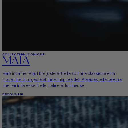
MAÏA
COLLECTION ICONIQUE
Maïa incarne l’équilibre juste entre le solitaire classique et la
modernité d’un geste affirmé. Inspirée des Pléiades, elle célèbre
une féminité essentielle, calme et lumineuse.
DÉCOUVRIR