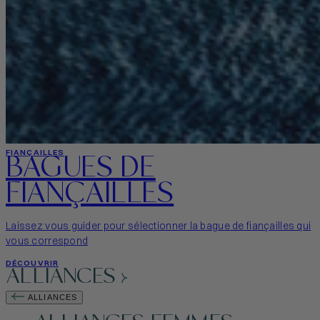
BAGUES DE
FIANÇAILLES
FIANÇAILLES
Laissez vous guider pour sélectionner la bague de fiançailles qui
vous correspond
DÉCOUVRIR
ALLIANCES
ALLIANCES