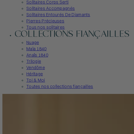
Solitaires Corps Serti
Solitaires Accompagnés
Solitaires Entourés De Diamants
Pierres Précieuses
Tous nos solitaires
COLLECTIONS FIANÇAILLES
Nuage
Maïa 1840
Anaïs 1840
Trilogie
Vendôme
Héritage
Toi & Moi
Toutes nos collections fiançailles