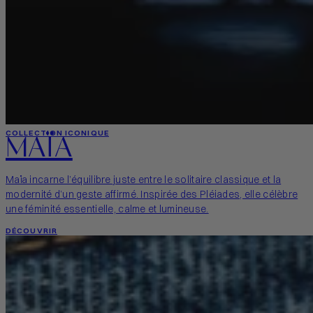
MAÏA
COLLECTION ICONIQUE
Maïa incarne l’équilibre juste entre le solitaire classique et la
modernité d’un geste affirmé. Inspirée des Pléiades, elle célèbre
une féminité essentielle, calme et lumineuse.
DÉCOUVRIR