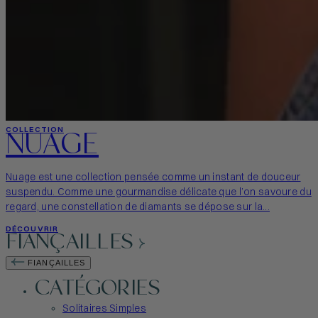
NUAGE
COLLECTION
Nuage est une collection pensée comme un instant de douceur
suspendu. Comme une gourmandise délicate que l’on savoure du
regard, une constellation de diamants se dépose sur la...
DÉCOUVRIR
FIANÇAILLES
FIANÇAILLES
CATÉGORIES
Solitaires Simples