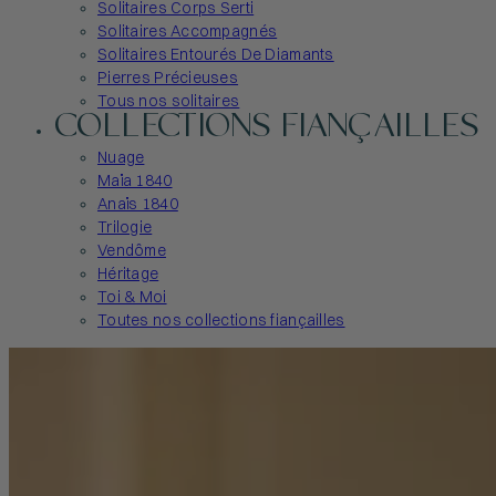
Solitaires Corps Serti
Solitaires Accompagnés
Solitaires Entourés De Diamants
Pierres Précieuses
Tous nos solitaires
COLLECTIONS FIANÇAILLES
Nuage
Maïa 1840
Anaïs 1840
Trilogie
Vendôme
Héritage
Toi & Moi
Toutes nos collections fiançailles