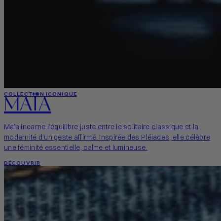
MAÏA
COLLECTION ICONIQUE
Maïa incarne l’équilibre juste entre le solitaire classique et la
modernité d’un geste affirmé. Inspirée des Pléiades, elle célèbre
une féminité essentielle, calme et lumineuse.
DÉCOUVRIR