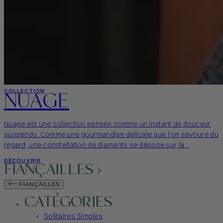
NUAGE
COLLECTION
Nuage est une collection pensée comme un instant de douceur
suspendu. Comme une gourmandise délicate que l’on savoure du
regard, une constellation de diamants se dépose sur la...
DÉCOUVRIR
FIANÇAILLES
FIANÇAILLES
CATÉGORIES
Solitaires Simples