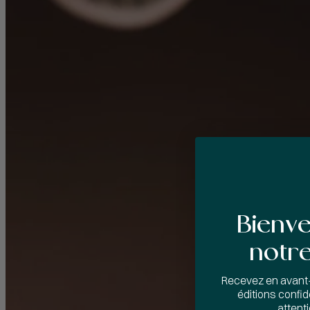
Bienv
notre
Recevez en avant
éditions confide
attent