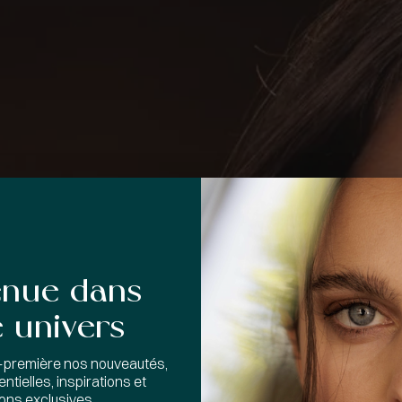
enue dans
 univers
-première nos nouveautés,
ntielles, inspirations et
ions exclusives.