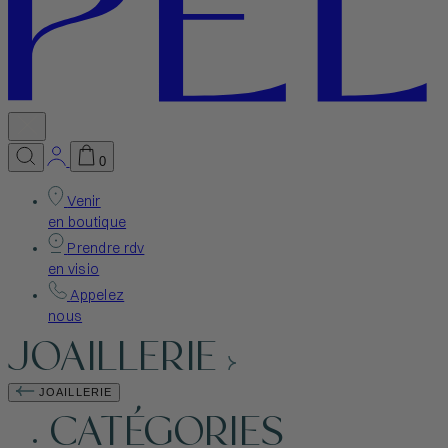
0
Venir
en boutique
Prendre rdv
en visio
Appelez
nous
JOAILLERIE
JOAILLERIE
CATÉGORIES