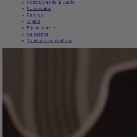
Notre Dame de la Garde
Nouveautés
Parures
Argent
Bijoux homme
Naissance
Toutes nos sélections