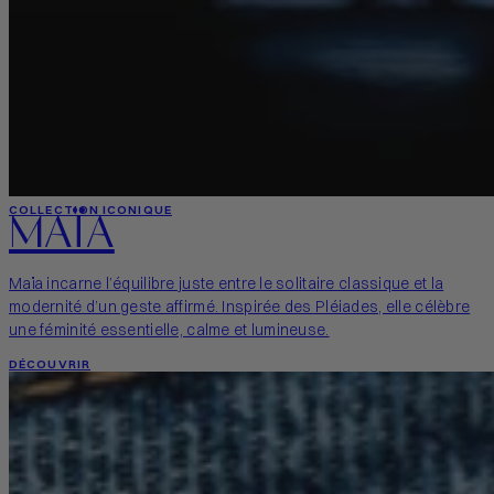
MAÏA
COLLECTION ICONIQUE
Maïa incarne l’équilibre juste entre le solitaire classique et la
modernité d’un geste affirmé. Inspirée des Pléiades, elle célèbre
une féminité essentielle, calme et lumineuse.
DÉCOUVRIR