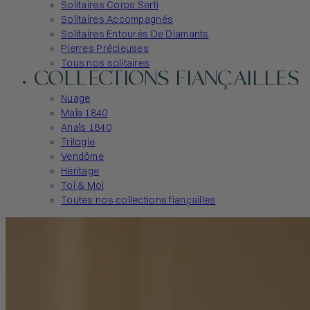
Solitaires Corps Serti
Solitaires Accompagnés
Solitaires Entourés De Diamants
Pierres Précieuses
Tous nos solitaires
COLLECTIONS FIANÇAILLES
Nuage
Maïa 1840
Anaïs 1840
Trilogie
Vendôme
Héritage
Toi & Moi
Toutes nos collections fiançailles