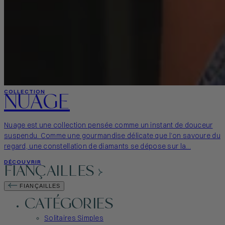
NUAGE
COLLECTION
Nuage est une collection pensée comme un instant de douceur
suspendu. Comme une gourmandise délicate que l’on savoure du
regard, une constellation de diamants se dépose sur la...
DÉCOUVRIR
FIANÇAILLES
FIANÇAILLES
CATÉGORIES
Solitaires Simples