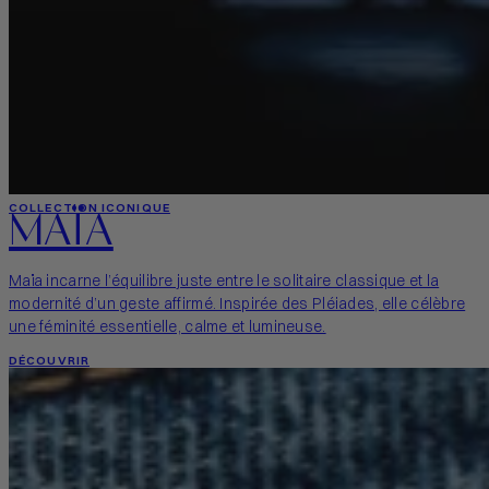
MAÏA
COLLECTION ICONIQUE
Maïa incarne l’équilibre juste entre le solitaire classique et la
modernité d’un geste affirmé. Inspirée des Pléiades, elle célèbre
une féminité essentielle, calme et lumineuse.
DÉCOUVRIR