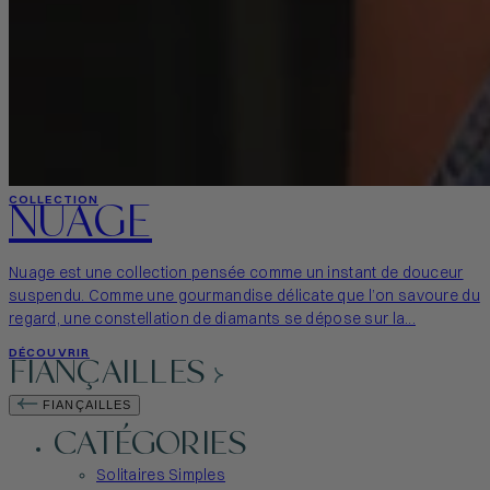
NUAGE
COLLECTION
Nuage est une collection pensée comme un instant de douceur
suspendu. Comme une gourmandise délicate que l’on savoure du
regard, une constellation de diamants se dépose sur la...
DÉCOUVRIR
FIANÇAILLES
FIANÇAILLES
CATÉGORIES
Solitaires Simples