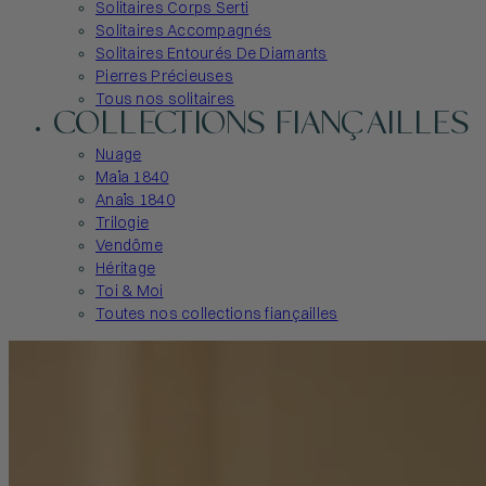
Solitaires Corps Serti
Solitaires Accompagnés
Solitaires Entourés De Diamants
Pierres Précieuses
Tous nos solitaires
COLLECTIONS FIANÇAILLES
Nuage
Maïa 1840
Anaïs 1840
Trilogie
Vendôme
Héritage
Toi & Moi
Toutes nos collections fiançailles