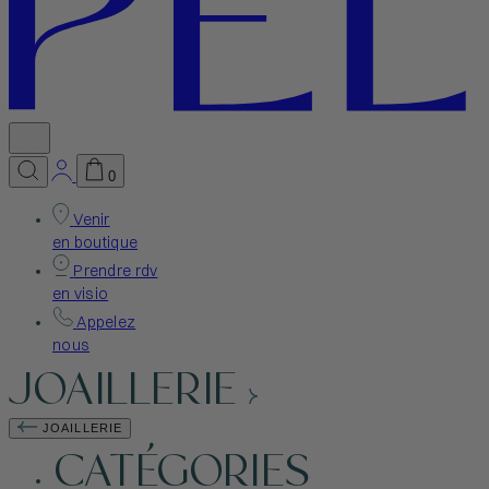
0
Venir
en boutique
Prendre rdv
en visio
Appelez
nous
JOAILLERIE
JOAILLERIE
CATÉGORIES