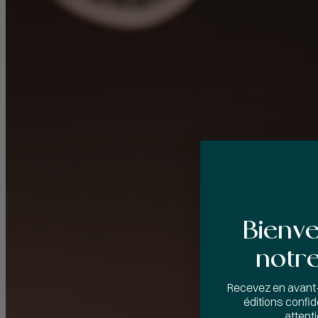
Bienv
notre
Recevez en avant
éditions confide
attent