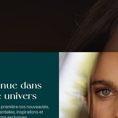
enue dans
 univers
-première nos nouveautés,
ntielles, inspirations et
ions exclusives.