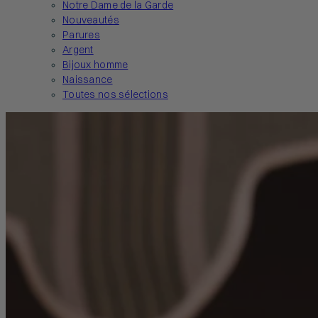
Notre Dame de la Garde
Nouveautés
Parures
Argent
Bijoux homme
Naissance
Toutes nos sélections