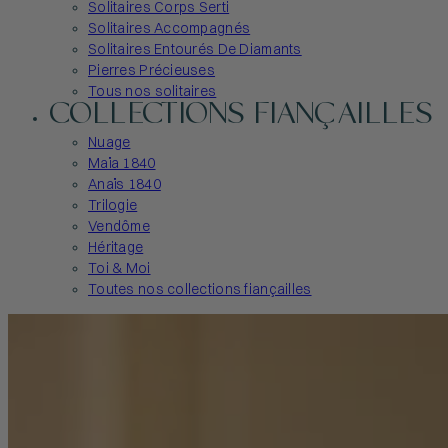
Solitaires Corps Serti
Solitaires Accompagnés
Solitaires Entourés De Diamants
Pierres Précieuses
Tous nos solitaires
COLLECTIONS FIANÇAILLES
Nuage
Maïa 1840
Anaïs 1840
Trilogie
Vendôme
Héritage
Toi & Moi
Toutes nos collections fiançailles