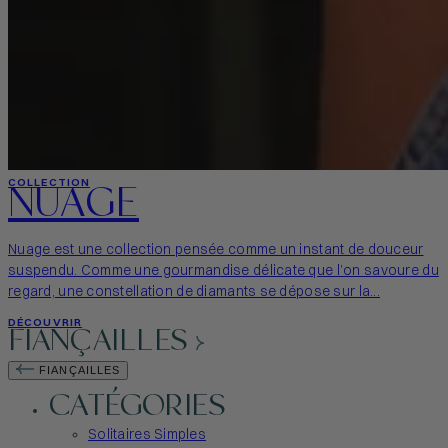
NUAGE
COLLECTION
Nuage est une collection pensée comme un instant de douceur
suspendu. Comme une gourmandise délicate que l’on savoure du
regard, une constellation de diamants se dépose sur la...
DÉCOUVRIR
FIANÇAILLES
FIANÇAILLES
CATÉGORIES
Solitaires Simples