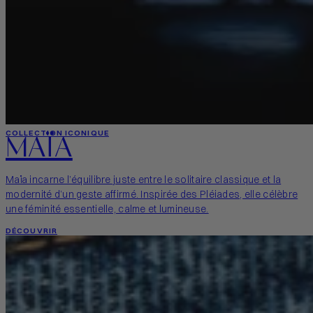
MAÏA
COLLECTION ICONIQUE
Maïa incarne l’équilibre juste entre le solitaire classique et la
modernité d’un geste affirmé. Inspirée des Pléiades, elle célèbre
une féminité essentielle, calme et lumineuse.
DÉCOUVRIR